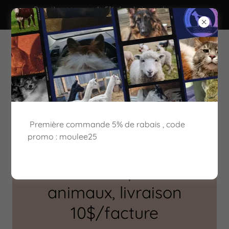
Première commande 5% de rabais , code promo :
moulee25
Première commande 5% de rabais , code
promo : moulee25
Soins, nourriture et
accessoires pour vos
animaux, livraison
10$/facture