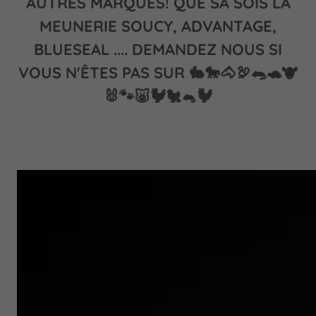
AUTRES MARQUES! QUE SA SOIS LA
MEUNERIE SOUCY, ADVANTAGE,
BLUESEAL .... DEMANDEZ NOUS SI
VOUS N'ÊTES PAS SUR 🐇🐎🐴🦃🐀🐢🐮
🐰🐾🐷🐓🐔🐁🐓